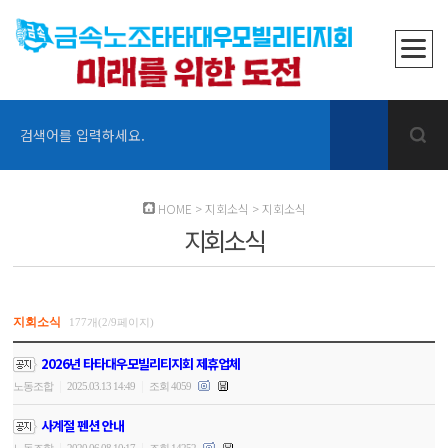
검색어를 입력하세요.
HOME
>
지회소식
>
지회소식
지회소식
지회소식
177개(2/9페이지)
2026년 타타대우모빌리티지회 제휴업체
|
|
노동조합
2025.03.13 14:49
조회 4059
사계절 펜션 안내
|
|