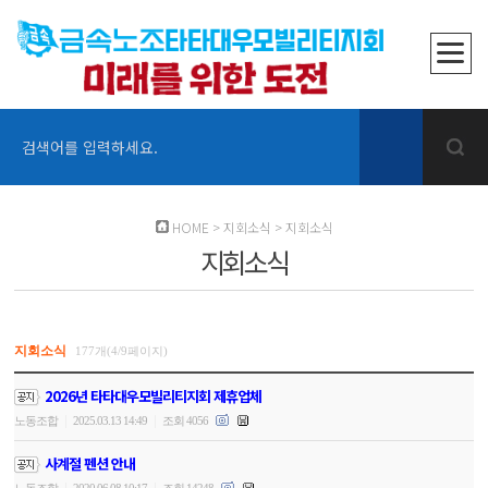
검색어를 입력하세요.
HOME
>
지회소식
>
지회소식
지회소식
지회소식
177개(4/9페이지)
2026년 타타대우모빌리티지회 제휴업체
|
|
노동조합
2025.03.13 14:49
조회 4056
사계절 펜션 안내
|
|