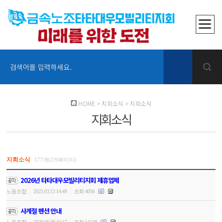
검색어를 입력하세요.
HOME
>
지회소식
>
지회소식
지회소식
지회소식
177개(2/9페이지)
2026년 타타대우모빌리티지회 제휴업체
|
|
노동조합
2025.03.13 14:49
조회 4056
사계절 펜션 안내
|
|