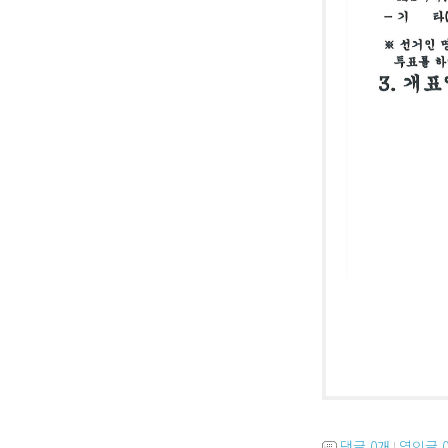
댓글
0
개
엮인글
|