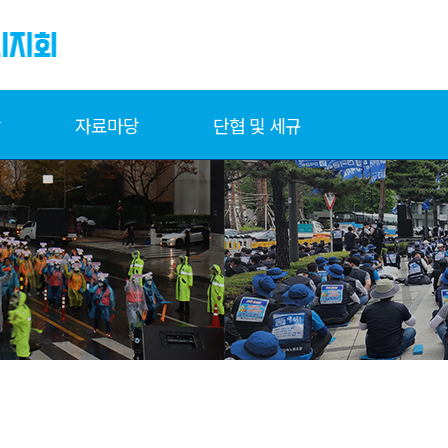
당
자료마당
단협 및 세규