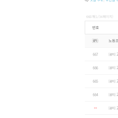
668개(1/34페이지)
번호
노동조
667
[공지]
666
[공지]
665
[공지]
664
[공지]
>>
[공지]