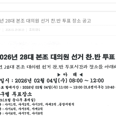
6년 28대 본조 대의원 선거 찬.반 투표 장소 공고
합
|
|
조회
891
2026.01.29 08:19