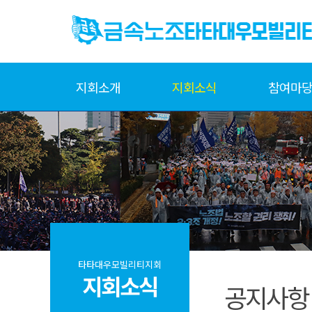
지회소개
지회소식
참여마
타타대우모빌리티지회
지회소식
공지사항