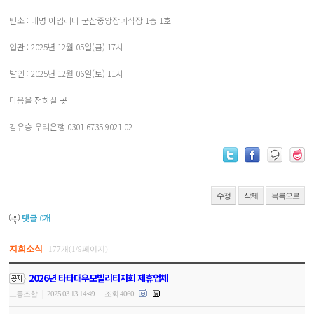
빈소 : 대명 아임레디 군산중앙장례식장 1층 1호
입관 : 2025년 12월 05일(금) 17시
발인 : 2025년 12월 06일(토) 11시
마음을 전하실 곳
김유승 우리은행 0301 6735 9021 02
수정
삭제
목록으로
댓글
0
개
지회소식
177개(1/9페이지)
2026년 타타대우모빌리티지회 제휴업체
|
|
노동조합
2025.03.13 14:49
조회 4060