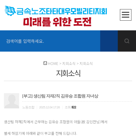
검색어를 입력하세요.
HOME
>
지회소식
>
지회소식
지회소식
[부고] 생산팀 자재2직 김유승 조합원 자녀상
|
|
822
노동조합
조회
2025.12.04 17:26
생산팀 자재2직에서 근무하는 김유승 조합원의 아들(故 김민찬님)께서
별세 하셨기에 아래와 같이 부고를 전해 드립니다.