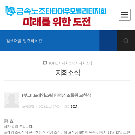
검색어를 입력하세요.
HOME
>
지회소식
>
지회소식
지회소식
[부고] 프레임조립 임억성 조합원 모친상
|
|
1024
노동조합
조회
2023.11.14 07:00
[訃 告]
삼가 알려 드립니다.
프레임 조립직에 근무하는 임억성 조장님의 모친상 (故 박 옥순)님께서 11월 12일 소천