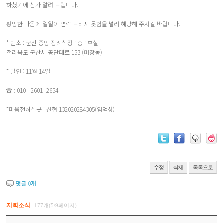
하셨기에 삼가 알려 드립니다.
황망한 마음에 일일이 연락 드리지 못함을 널리 혜량해 주시길 바랍니다.
* 빈소 : 군산 중앙 장례식장 1층 1호실
전라북도 군산시 공단대로 153 (미장동)
* 발인 : 11월 14일
☎ : 010 - 2601 -2654
*마음전하실곳 : 신협 132020284305(임억성)
수정
삭제
목록으로
댓글
0
개
지회소식
177개(5/9페이지)