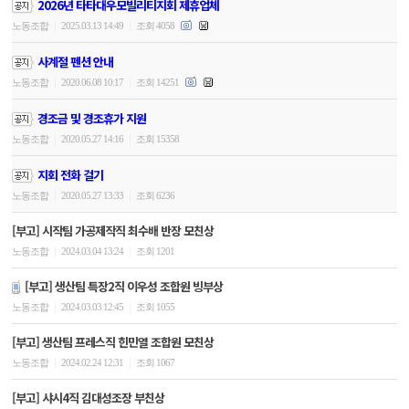
2026년 타타대우모빌리티지회 제휴업체
|
|
노동조합
2025.03.13 14:49
조회 4058
사계절 펜션 안내
|
|
노동조합
2020.06.08 10:17
조회 14251
경조금 및 경조휴가 지원
|
|
노동조합
2020.05.27 14:16
조회 15358
지회 전화 걸기
|
|
노동조합
2020.05.27 13:33
조회 6236
[부고] 시작팀 가공제작직 최수배 반장 모친상
|
|
노동조합
2024.03.04 13:24
조회 1201
[부고] 생산팀 특장2직 이우성 조합원 빙부상
|
|
노동조합
2024.03.03 12:45
조회 1055
[부고] 생산팀 프레스직 힌민열 조합원 모친상
|
|
노동조합
2024.02.24 12:31
조회 1067
[부고] 샤시4직 김대성조장 부친상