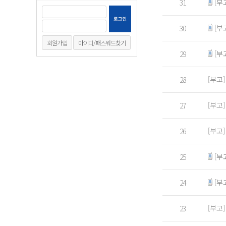
[부
31
[부
30
회원가입
아이디/패스워드찾기
[부
29
[부고
28
[부고
27
[부고
26
[부
25
[부
24
[부고
23