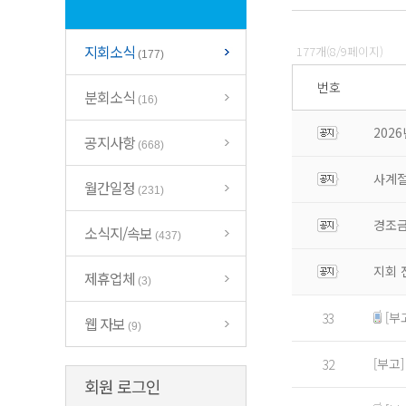
지회소식
177개(8/9페이지)
(177)
번호
분회소식
(16)
202
공지사항
(668)
사계절
월간일정
(231)
경조금
소식지/속보
(437)
지회 
제휴업체
(3)
[부
33
웹 자보
(9)
[부고
32
회원 로그인