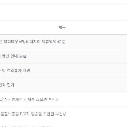
제목
6년 타타대우모빌리티지회 제휴업체
 펜션 안내
 및 경조휴가 지원
전화 걸기
고] 전기방재직 신재홍 조합원 부친상
] 품질보증팀 PDI직 양승열 조합원 부친상