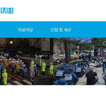
당
자료마당
단협 및 세규